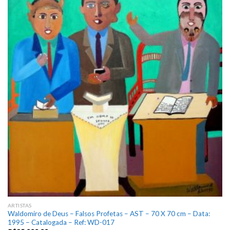
Add
to
wishlist
ARTISTAS
Waldomiro de Deus – Falsos Profetas – AST – 70 X 70 cm – Data:
1995 – Catalogada – Ref: WD-017