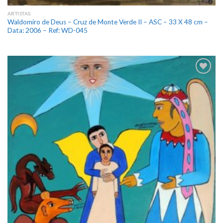
ARTISTAS
Waldomiro de Deus – Cruz de Monte Verde II – ASC – 33 X 48 cm –
Data: 2006 – Ref: WD-045
Add
to
wishlist