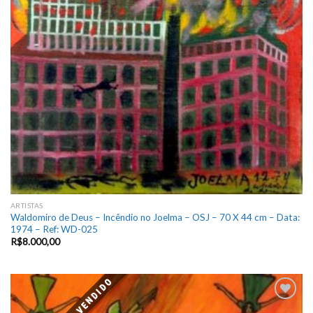
ARTISTAS
Waldomiro de Deus – Incêndio no Joelma – OSJ – 70 X 44 cm – Data:
1974 – Ref: WD-025
R$
8.000,00
VENDIDO
Add