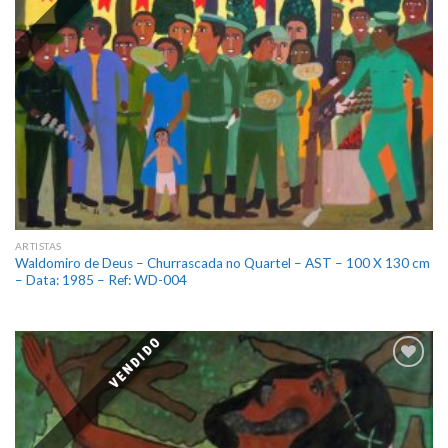
ARTISTAS
Waldomiro de Deus – Churrascada no Quartel – AST – 100 X 130 cm
– Data: 1985 – Ref: WD-004
VENDIDO
Add
to
wishlist