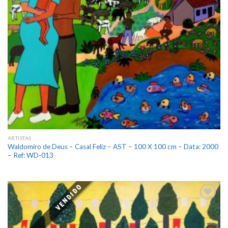
ARTISTAS
Waldomiro de Deus – Casal Feliz – AST – 100 X 100 cm – Data: 2000
– Ref: WD-013
VENDIDO
Add
to
wishlist