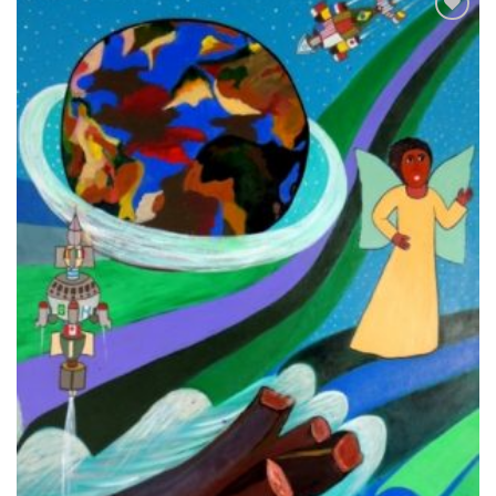
Add
to
wishlist