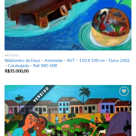
ARTISTAS
Waldomiro de Deus – Asteróide – AST – 150 X 100 cm – Data: 2002
– Catalogada – Ref: WD-008
R$
35.000,00
VENDIDO
Add
to
wishlist