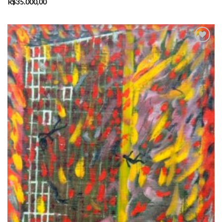
R$
35.000,00
Add
to
wishlist