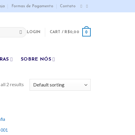
oja
Formas de Pagamento
Contato
0
LOGIN
CART /
R$
0,00
RAS
SOBRE NÓS
ll 2 results
Add
fia
o
list
-001