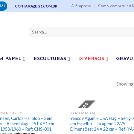
A Empresa
Como comprar na l
CONTATO@BG1.COM.BR
581
Search
for:
M PAPEL
ESCULTURAS
DIVERSOS
GRAVU
Showing a
VENDIDO
NSEN, CARLOS
YAACOV AGAM
Add
nsen, Carlos Haroldo – Sem
Yaacov Agam – USA Flag – Serigra
to
t
lo – Assemblage – 51 X 51 cm –
em Espelho – Tiragem: 22/75 –
wishlist
wish
 1950/1960 – Ref: CHS-001
Dimensões: 24 X 22 cm – Ref: YA