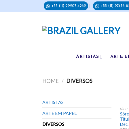
Skip
+55 (11) 99207-4262
+55 (11) 97436-8
to
content
ARTISTAS
ARTE E
HOME
/
DIVERSOS
ARTISTAS
SÖRE
ARTE EM PAPEL
Söre
Títu
DIVERSOS
Déc.