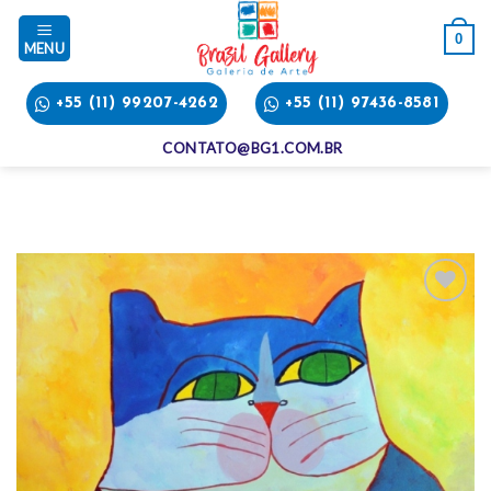
Skip
to
0
content
+55 (11) 99207-4262
+55 (11) 97436-8581
CONTATO@BG1.COM.BR
Add
to
wishlist