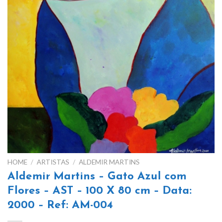
HOME
/
ARTISTAS
/
ALDEMIR MARTINS
Aldemir Martins – Gato Azul com
Flores – AST – 100 X 80 cm – Data:
2000 – Ref: AM-004