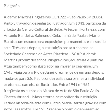
Biografia
Aldemir Martins (Ingazeiras CE 1922 – São Paulo SP 2006).
Pintor, gravador, desenhista, ilustrador. Em 1941, participa da
criação do Centro Cultural de Belas Artes, em Fortaleza, com
Antonio Bandeira, Raimundo Cela, Inimá de Paula e Mário
Baratta, um espaço para exposições permanentes e cursos de
arte. Três anos depois, a instituição passa a chamar-se
Sociedade Cearense de Artes Plásticas – SCAP. Aldemir
Martins produz desenhos, xilogravuras, aquarelas e pinturas.
Atua também como ilustrador na imprensa cearense. Em
1945, viaja para o Rio de Janeiro, e, menos de um ano depois,
muda-se para São Paulo, onde realiza sua primeira individual
e retoma a carreira de ilustrador. Entre 1949 e 1951,
freqüenta os cursos do Museu de Arte de São Paulo Assis
Chateaubriand – Masp e torna-se monitor da instituição.
Estuda história da arte com Pietro Maria Bardi e gravura com
Poty Lazzarotto. Em 1959, recebe o prêmio de viagem ao