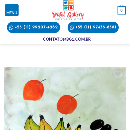
Skip
to
0
content
+55 (11) 99207-4262
+55 (11) 97436-8581
CONTATO@BG1.COM.BR
Add
to
wishlist