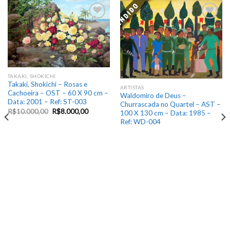
VENDIDO
Add
Add
to
to
wishlist
wishlist
TAKAKI, SHOKICHI
Takaki, Shokichi – Rosas e
ARTISTAS
Cachoeira – OST – 60 X 90 cm –
Waldomiro de Deus –
Data: 2001 – Ref: ST-003
Churrascada no Quartel – AST –
R$
10.000,00
R$
8.000,00
100 X 130 cm – Data: 1985 –
Ref: WD-004