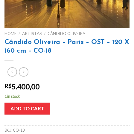
HOME
/
ARTISTAS
/
CÂNDIDO OLIVEIRA
Cândido Oliveira – Paris – OST – 120 X
160 cm – CO-18
5.400,00
R$
1 in stock
ADD TO CART
SKU:
CO-18