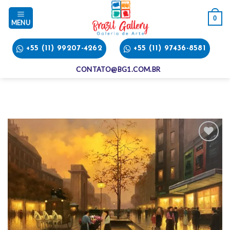
Skip
to
0
content
+55 (11) 99207-4262
+55 (11) 97436-8581
CONTATO@BG1.COM.BR
Add
to
wishlist