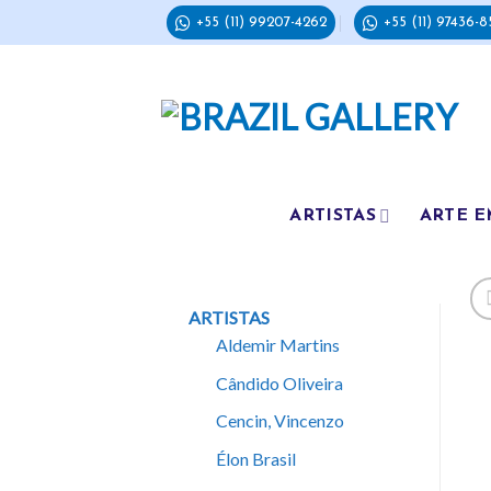
Skip
+55 (11) 99207-4262
+55 (11) 97436-8
to
content
ARTISTAS
ARTE E
ARTISTAS
Aldemir Martins
Cândido Oliveira
Cencin, Vincenzo
Élon Brasil