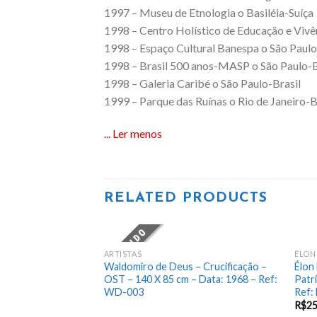
1997 – Museu de Etnologia o Basiléia-Suíça
1998 – Centro Holístico de Educação e Vivên
1998 – Espaço Cultural Banespa o São Paulo
1998 – Brasil 500 anos-MASP o São Paulo-B
1998 – Galeria Caribé o São Paulo-Brasil
1999 – Parque das Ruínas o Rio de Janeiro-B
... Ler menos
RELATED PRODUCTS
VENDIDO
ARTISTAS
ÉLON
Add
Waldomiro de Deus – Crucificação –
Élon
to
OST – 140 X 85 cm – Data: 1968 – Ref:
Patr
wishlist
WD-003
Ref:
R$
25