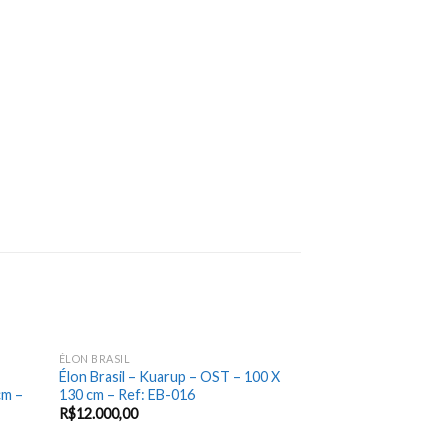
ÉLON BRASIL
Add
Add
Élon Brasil – Kuarup – OST – 100 X
to
to
cm –
130 cm – Ref: EB-016
hlist
wishlist
R$
12.000,00