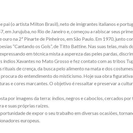
e pai (o artista Milton Brasil), neto de imigrantes italianos e port
7, em Jurujuba, no Rio de Janeiro e, começou a rabiscar seus prime
ouro na 2ª Pinarte de Pinheiros, em São Paulo. Em 1970, junto com
 poesias “Cantando os Gols”, de Titto Battine. Nas suas telas, mais 
ra, expressando em técnica mista a aspereza das peles pardas, disc
s índios Xavantes no Mato Grosso e fez contato com as tribos Tu
rituais de crença, da busca pelo alimento na mata e dos costumes m
 procura do entendimento do misticismo. Hoje sua obra figurativa 
ras e cores marcantes. O objetivo é ressaltar e preservar a cultura
sta por imagens da terra: índios, negros e caboclos, cercados por
ra e suas próprias raízes.
oportunidade de expor o seu trabalho em diversas ocasiões, torna
ionadores europeus.