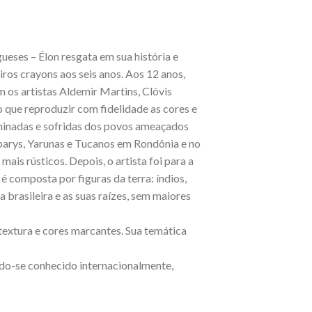
ugueses – Élon resgata em sua história e
iros crayons aos seis anos. Aos 12 anos,
 os artistas Aldemir Martins, Clóvis
do que reproduzir com fidelidade as cores e
riminadas e sofridas dos povos ameaçados
parys, Yarunas e Tucanos em Rondônia e no
ais rústicos. Depois, o artista foi para a
é composta por figuras da terra: índios,
 brasileira e as suas raízes, sem maiores
 textura e cores marcantes. Sua temática
ndo-se conhecido internacionalmente,