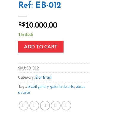
Ref: EB-012
10.000,00
R$
1 in stock
ADD TO CART
SKU:
EB-012
Category:
Élon Brasil
Tags:
brazil gallery
,
galeria de arte
,
obras
de arte