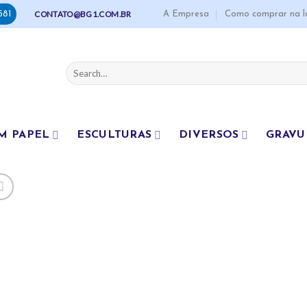
A Empresa
Como comprar na l
CONTATO@BG1.COM.BR
581
Search
for:
M PAPEL
ESCULTURAS
DIVERSOS
GRAVU
A
to
wishl