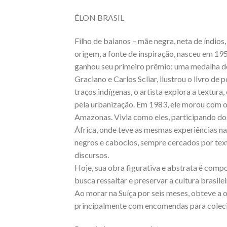
ÉLON BRASIL
Filho de baianos – mãe negra, neta de índios, 
origem, a fonte de inspiração, nasceu em 195
ganhou seu primeiro prêmio: uma medalha de 
Graciano e Carlos Scliar, ilustrou o livro de
traços indígenas, o artista explora a textu
pela urbanização. Em 1983, ele morou com o
Amazonas. Vivia como eles, participando dos 
África, onde teve as mesmas experiências na
negros e caboclos, sempre cercados por textu
discursos.
Hoje, sua obra figurativa e abstrata é compo
busca ressaltar e preservar a cultura brasilei
Ao morar na Suíça por seis meses, obteve a 
principalmente com encomendas para colec