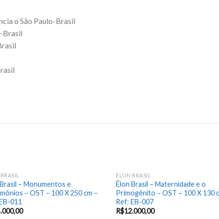
cia o São Paulo-Brasil
-Brasil
rasil
rasil
 BRASIL
ÉLON BRASIL
Add
 Brasil – Monumentos e
Élon Brasil – Maternidade e o
to
imônios – OST – 100 X 250 cm –
Primogênito – OST – 100 X 130 
wishlist
wis
 EB-011
Ref: EB-007
.000,00
R$
12.000,00