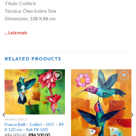
Título: Colibris
Técnica: Óleo Sobre Tela
Dimensões: 108 X 88 cm
... Leia mais
RELATED PRODUCTS
Add
Add
to
to
wishlist
wishlist
FRANCO BELLI
Franco Belli – Colibri – OST – 89
X 120 cm – Ref: FB-020
R$
6.000,00
R$
4.500,00