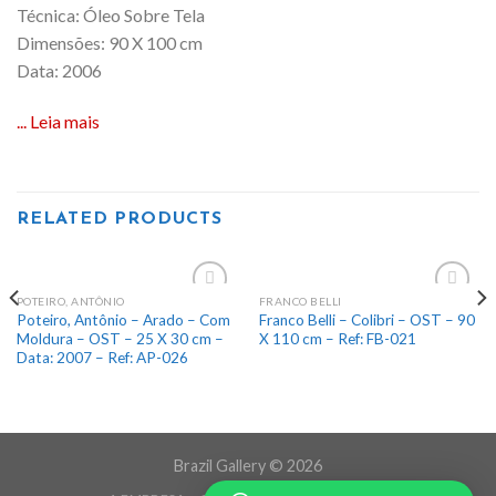
Técnica: Óleo Sobre Tela
Dimensões: 90 X 100 cm
Data: 2006
... Leia mais
RELATED PRODUCTS
POTEIRO, ANTÔNIO
FRANCO BELLI
Add
Add
Poteiro, Antônio – Arado – Com
Franco Belli – Colibri – OST – 90
to
to
Moldura – OST – 25 X 30 cm –
X 110 cm – Ref: FB-021
wishlist
wishlist
Data: 2007 – Ref: AP-026
Brazil Gallery © 2026