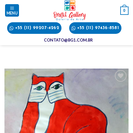
Skip
to
0
content
+55 (11) 99207-4262
+55 (11) 97436-8581
CONTATO@BG1.COM.BR
Add
to
wishlist