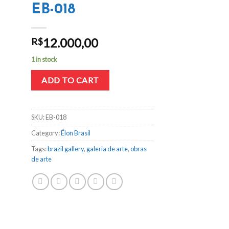
EB-018
12.000,00
R$
1 in stock
ADD TO CART
SKU:
EB-018
Category:
Élon Brasil
Tags:
brazil gallery
,
galeria de arte
,
obras
de arte