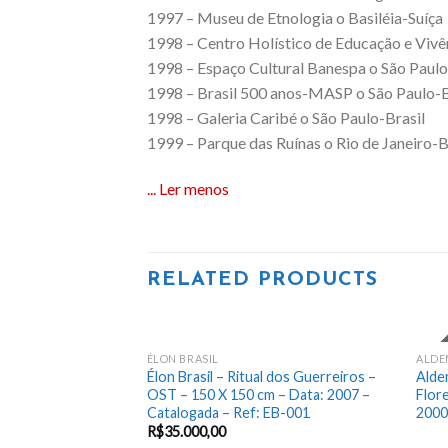
1997 – Museu de Etnologia o Basiléia-Suíça
1998 – Centro Holístico de Educação e Vivên
1998 – Espaço Cultural Banespa o São Paulo
1998 – Brasil 500 anos-MASP o São Paulo-B
1998 – Galeria Caribé o São Paulo-Brasil
1999 – Parque das Ruínas o Rio de Janeiro-B
... Ler menos
RELATED PRODUCTS
VEN
ÉLON BRASIL
ALDE
Add
Élon Brasil – Ritual dos Guerreiros –
Alde
to
OST – 150 X 150 cm – Data: 2007 –
Flor
wishlist
Catalogada – Ref: EB-001
2000
R$
35.000,00