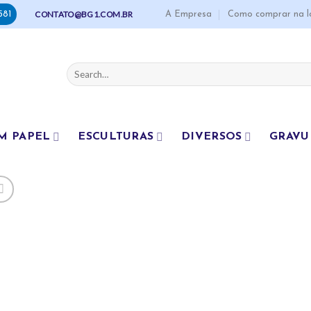
A Empresa
Como comprar na l
CONTATO@BG1.COM.BR
581
Search
for:
M PAPEL
ESCULTURAS
DIVERSOS
GRAVU
A
to
wishl