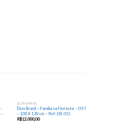
ÉLON BRASIL
Add
Add
–
Élon Brasil – Família na Floresta – OST
to
to
 –
– 100 X 130 cm – Ref: EB-015
hlist
wishlist
R$
12.000,00