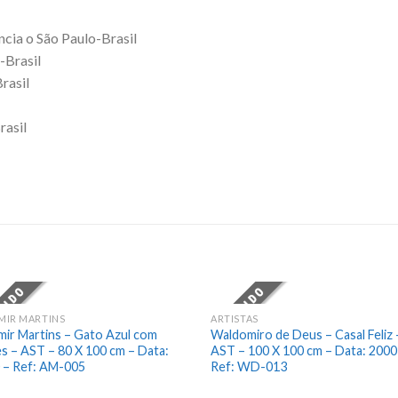
cia o São Paulo-Brasil
-Brasil
rasil
rasil
DIDO
VENDIDO
MIR MARTINS
ARTISTAS
Add
mir Martins – Gato Azul com
Waldomiro de Deus – Casal Feliz 
to
es – AST – 80 X 100 cm – Data:
AST – 100 X 100 cm – Data: 2000
wishlist
wis
 – Ref: AM-005
Ref: WD-013