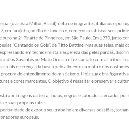
e pai (o artista Milton Brasil), neto de imigrantes italianos e port
7, em Jurujuba, no Rio de Janeiro e, começou a rabiscar seus prime
ouro na 2ª Pinarte de Pinheiros, em São Paulo. Em 1970, junto com
 poesias “Cantando os Gols”, de Titto Battine. Nas suas telas, mais 
ra, expressando em técnica mista a aspereza das peles pardas, disc
s índios Xavantes no Mato Grosso e fez contato com as tribos Tu
rituais de crença, da busca pelo alimento na mata e dos costumes m
 procura do entendimento do misticismo. Hoje sua obra figurativa 
ras e cores marcantes. O objetivo é ressaltar e preservar a cultura
sta por imagens da terra: índios, negros e caboclos, cercados por
ra e suas próprias raízes.
oportunidade de expor o seu trabalho em diversas ocasiões, torna
ionadores europeus.