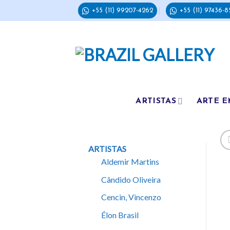
Skip
+55 (11) 99207-4262
+55 (11) 97436-8
to
content
ARTISTAS
ARTE E
ARTISTAS
Aldemir Martins
Cândido Oliveira
Cencin, Vincenzo
Élon Brasil