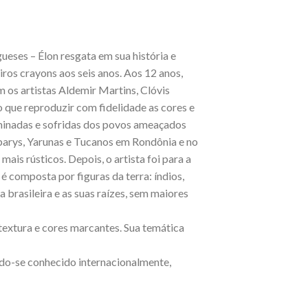
ugueses – Élon resgata em sua história e
iros crayons aos seis anos. Aos 12 anos,
 os artistas Aldemir Martins, Clóvis
do que reproduzir com fidelidade as cores e
riminadas e sofridas dos povos ameaçados
parys, Yarunas e Tucanos em Rondônia e no
ais rústicos. Depois, o artista foi para a
é composta por figuras da terra: índios,
 brasileira e as suas raízes, sem maiores
 textura e cores marcantes. Sua temática
ndo-se conhecido internacionalmente,