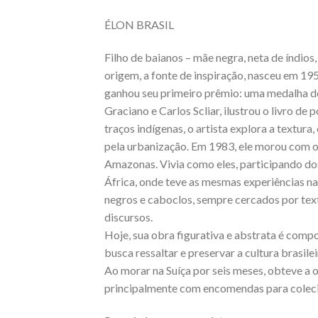
ÉLON BRASIL
Filho de baianos – mãe negra, neta de índios, 
origem, a fonte de inspiração, nasceu em 195
ganhou seu primeiro prêmio: uma medalha de 
Graciano e Carlos Scliar, ilustrou o livro de
traços indígenas, o artista explora a textu
pela urbanização. Em 1983, ele morou com o
Amazonas. Vivia como eles, participando dos 
África, onde teve as mesmas experiências na
negros e caboclos, sempre cercados por textu
discursos.
Hoje, sua obra figurativa e abstrata é compo
busca ressaltar e preservar a cultura brasilei
Ao morar na Suíça por seis meses, obteve a 
principalmente com encomendas para colec